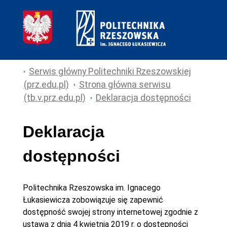
Serwis główny Politechniki Rzeszowskiej
(prz.edu.pl)
Strona główna serwisu
(tb.v.prz.edu.pl)
Deklaracja dostępności
Deklaracja
dostępności
Politechnika Rzeszowska im. Ignacego
Łukasiewicza
zobowiązuje się zapewnić
dostępność swojej
strony internetowej
zgodnie z
ustawą z dnia 4 kwietnia 2019 r. o dostępności