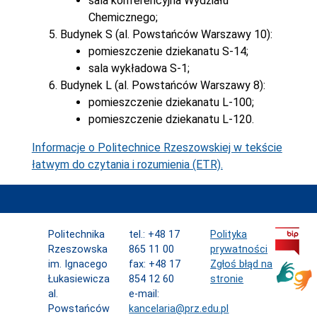
sala konferencyjna Wydziału
Chemicznego;
Budynek S (al. Powstańców Warszawy 10):
pomieszczenie dziekanatu S-14;
sala wykładowa S-1;
Budynek L (al. Powstańców Warszawy 8):
pomieszczenie dziekanatu L-100;
pomieszczenie dziekanatu L-120.
Informacje o Politechnice Rzeszowskiej w tekście
łatwym do czytania i rozumienia (ETR).
Politechnika
tel.: +48 17
Polityka
Rzeszowska
865 11 00
prywatności
im. Ignacego
fax: +48 17
Zgłoś błąd na
Łukasiewicza
854 12 60
stronie
al.
e-mail:
Powstańców
kancelaria@prz.edu.pl