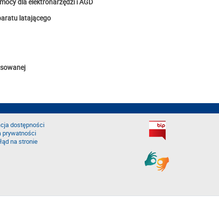
cy dla elektronarzędzi i AGD
aratu latającego
tosowanej
cja dostępności
a prywatności
łąd na stronie