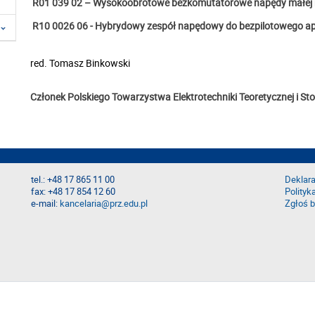
R01 039 02 – Wysokoobrotowe bezkomutatorowe napędy małej mo
R10 0026 06 -
Hybrydowy zespół napędowy do bezpilotowego ap
red.
Tomasz Binkowski
Członek Polskiego Towarzystwa Elektrotechniki Teoretycznej i S
tel.: +48 17 865 11 00
Deklara
fax: +48 17 854 12 60
Polityk
e-mail:
kancelaria@prz.edu.pl
Zgłoś b