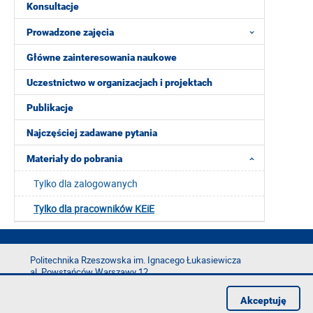
Konsultacje
Prowadzone zajęcia
Główne zainteresowania naukowe
Uczestnictwo w organizacjach i projektach
Publikacje
Najczęściej zadawane pytania
Materiały do pobrania
Tylko dla zalogowanych
Tylko dla pracowników KEiE
Politechnika Rzeszowska im. Ignacego Łukasiewicza
al. Powstańców Warszawy 12
35-029 Rzeszów
Akceptuję
tel.: +48 17 865 11 00