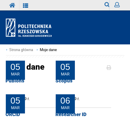
Wyszukiwark
Zaloguj
Strona główna
Moje dane
Moje dane
05
05
MAR
MAR
Publons
Scopus
05-03-2019 r.
05
05-03-2019 r.
06
MAR
MAR
ORCiD
Researcher ID