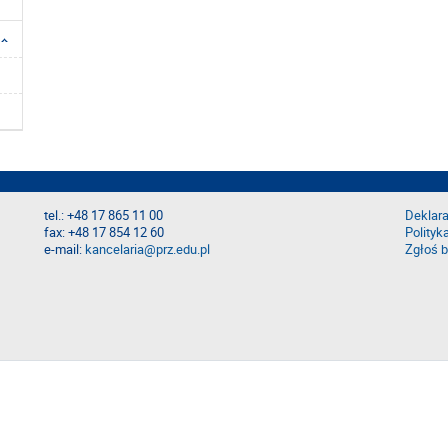
tel.: +48 17 865 11 00
Deklara
fax: +48 17 854 12 60
Polityk
e-mail:
kancelaria@prz.edu.pl
Zgłoś b