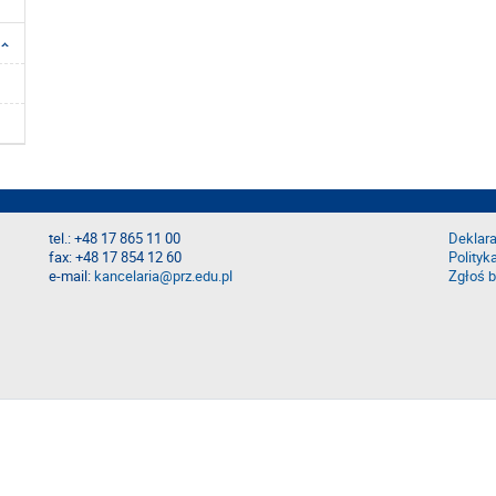
tel.: +48 17 865 11 00
Deklara
fax: +48 17 854 12 60
Polityk
e-mail:
kancelaria@prz.edu.pl
Zgłoś b